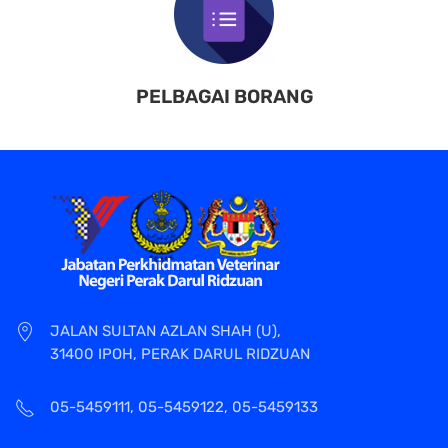
PELBAGAI BORANG
JALAN SULTAN AZLAN SHAH (U),
31400 IPOH, PERAK DARUL RIDZUAN
05-5459111, 05-5459122, 05-5459133