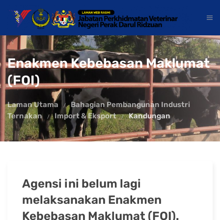
Enakmen Kebebasan Maklumat
(FOI)
Laman Utama
Bahagian Pembangunan Industri
Ternakan
Import & Eksport
Kandungan
Agensi ini belum lagi
melaksanakan Enakmen
Kebebasan Maklumat (FOI).