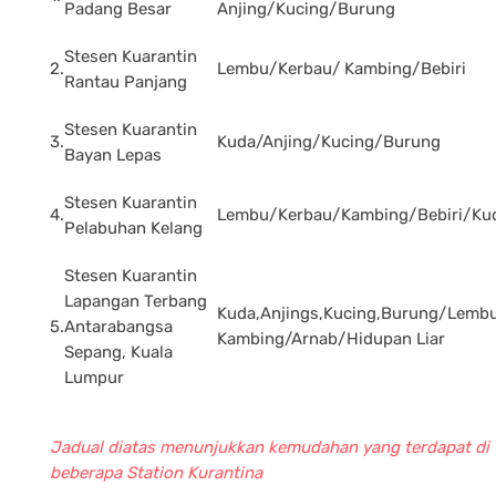
Padang Besar
Anjing/Kucing/Burung
Stesen Kuarantin
2.
Lembu/Kerbau/ Kambing/Bebiri
Rantau Panjang
Stesen Kuarantin
3.
Kuda/Anjing/Kucing/Burung
Bayan Lepas
Stesen Kuarantin
4.
Lembu/Kerbau/Kambing/Bebiri/Ku
Pelabuhan Kelang
Stesen Kuarantin
Lapangan Terbang
Kuda,Anjings,Kucing,Burung/Lembu
5.
Antarabangsa
Kambing/Arnab/Hidupan Liar
Sepang, Kuala
Lumpur
Jadual diatas menunjukkan kemudahan yang terdapat di
beberapa Station Kurantina