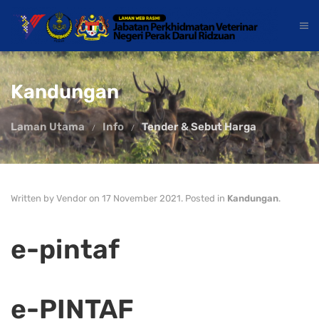
Kandungan
Laman Utama
Info
Tender & Sebut Harga
Written by Vendor on
17 November 2021
. Posted in
Kandungan
.
e-pintaf
e-PINTAF