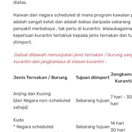
diatas.
Haiwan dari negara scheduled di mana program kawalan 
adalah sangat ketat dan adalah bebas daripada sebarang
penyakit merbahaya , tak perlu di kurantin. Walaubagai
keperluan kurantin tertakluk kepada jenis ternakan dan tu
diimport.
Jadual dibawah menunjukan jenis ternakan / burung yan
kurantin dan jangkamasa di stesen kurantin :
Jangkam
Jenis Ternakan / Burung
Tujuan diimport
Kuranti
Anjing dan Kucing
7 hari - 30
(dari Negara non-scheduled
Sebarang tujuan
hari
sahaja)
Kuda
14 hari
* Negara scheduled
Sebarang tujuan
30 hari