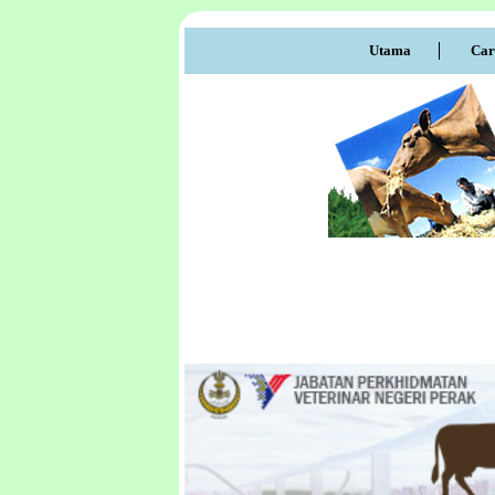
Utama
Car