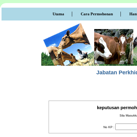
Utama
Cara Permohonan
Han
Jabatan Perkhi
keputusan permoho
Sila Masuk
No KP :