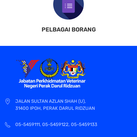
PELBAGAI BORANG
JALAN SULTAN AZLAN SHAH (U),
31400 IPOH, PERAK DARUL RIDZUAN
05-5459111, 05-5459122, 05-5459133