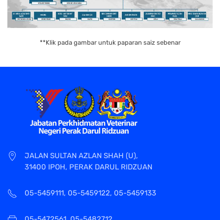
**Klik pada gambar untuk paparan saiz sebenar
JALAN SULTAN AZLAN SHAH (U),
31400 IPOH, PERAK DARUL RIDZUAN
05-5459111, 05-5459122, 05-5459133
05-5472561, 05-5482712