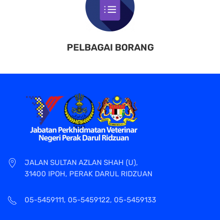
PELBAGAI BORANG
JALAN SULTAN AZLAN SHAH (U),
31400 IPOH, PERAK DARUL RIDZUAN
05-5459111, 05-5459122, 05-5459133