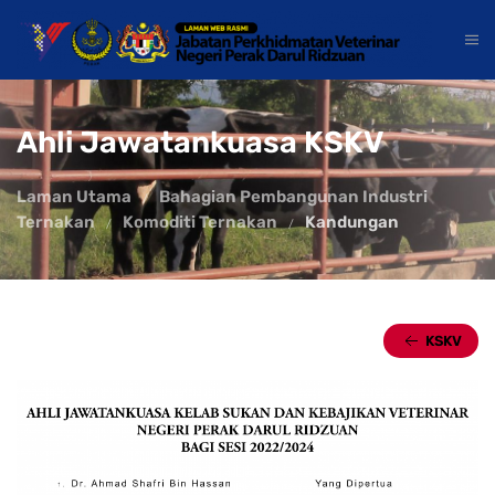
Ahli Jawatankuasa KSKV
Laman Utama
Bahagian Pembangunan Industri
Ternakan
Komoditi Ternakan
Kandungan
KSKV