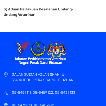
3) Aduan Perlakuan Kesalahan Undang-
Undang Veterinar
JALAN SULTAN AZLAN SHAH (U),
31400 IPOH, PERAK DARUL RIDZUAN
05-5459111, 05-5459122, 05-5459133
05-5472561, 05-5482712