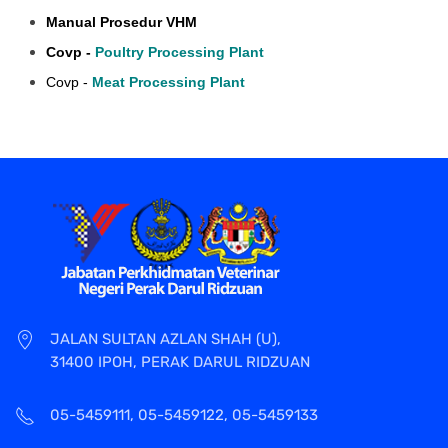
Manual Prosedur VHM
Covp -
Poultry Processing Plant
Covp -
Meat Processing Plant
JALAN SULTAN AZLAN SHAH (U),
31400 IPOH, PERAK DARUL RIDZUAN
05-5459111, 05-5459122, 05-5459133