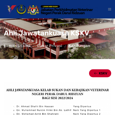
Ahli Jawatankuasa KSKV
Laman Utama
Dasar Privasi
Kandungan
KSKV