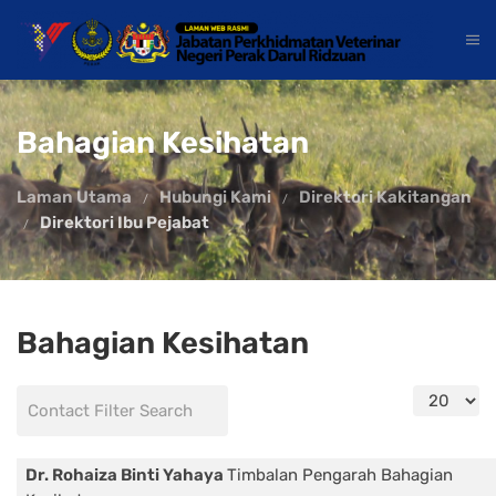
Bahagian Kesihatan
Laman Utama
Hubungi Kami
Direktori Kakitangan
Direktori Ibu Pejabat
Bahagian Kesihatan
Display #
Filter Field
Unpublished
Dr. Rohaiza Binti Yahaya
Timbalan Pengarah Bahagian