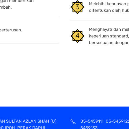
engan memberikan
Melebihi kepuasan 
ambah.
ditentukan oleh hu
Menghayati dan mel
berterusan.
keperluan standard
bersesuaian dengan
AN SULTAN AZLAN SHAH (U),
05-5459111, 05-545912
00 IPOH, PERAK DARUL
5459133