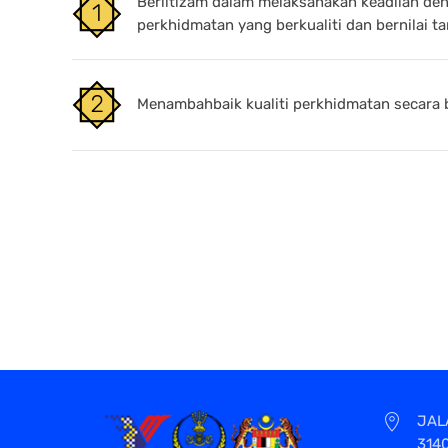
Beriltizam dalam melaksanakan keadilan d
perkhidmatan yang berkualiti dan bernilai t
Menambahbaik kualiti perkhidmatan secara 
JAL
314