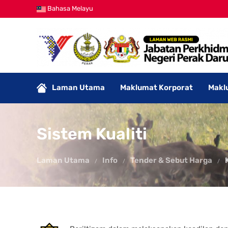
Bahasa Melayu
Laman Utama
Maklumat Korporat
Makl
Sistem Kualiti
Laman Utama
Info
Tender & Sebut Harga