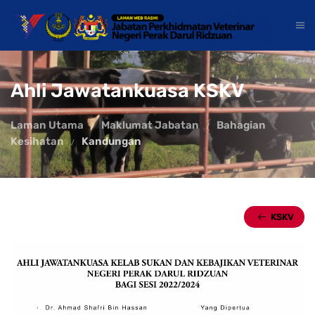
Ahli Jawatankuasa KSKV
Laman Utama
Maklumat Jabatan
Bahagian
Kesihatan
Kandungan
KSKV