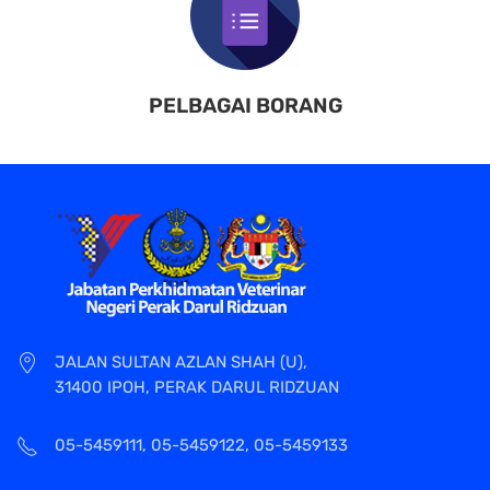
PELBAGAI BORANG
JALAN SULTAN AZLAN SHAH (U),
31400 IPOH, PERAK DARUL RIDZUAN
05-5459111, 05-5459122, 05-5459133