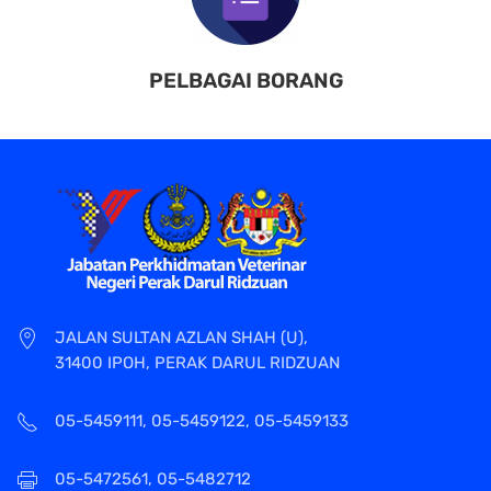
PELBAGAI BORANG
JALAN SULTAN AZLAN SHAH (U),
31400 IPOH, PERAK DARUL RIDZUAN
05-5459111, 05-5459122, 05-5459133
05-5472561, 05-5482712