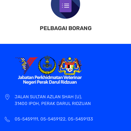
PELBAGAI BORANG
JALAN SULTAN AZLAN SHAH (U),
31400 IPOH, PERAK DARUL RIDZUAN
05-5459111, 05-5459122, 05-5459133