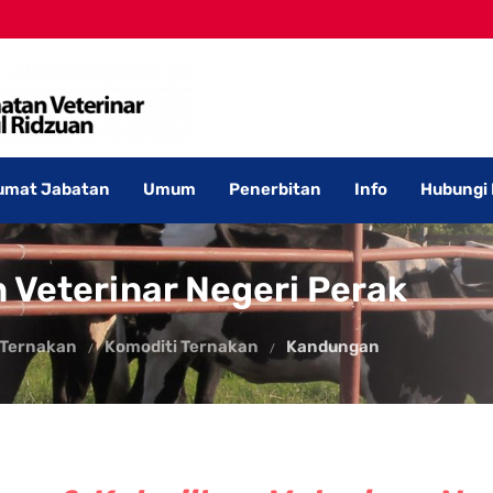
umat Jabatan
Umum
Penerbitan
Info
Hubungi
 Veterinar Negeri Perak
 Ternakan
Komoditi Ternakan
Kandungan