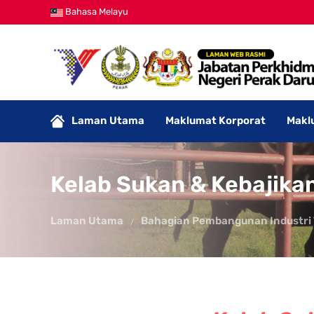
Bahasa Melayu
Laman Utama
Maklumat Korporat
Makl
Kelab Sukan & Kebajikan
Laman Utama
Bahagian Pembangunan Industri