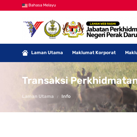
Bahasa Melayu
Laman Utama
Maklumat Korporat
Makl
Transaksi Perkhidmatan
Laman Utama
Info