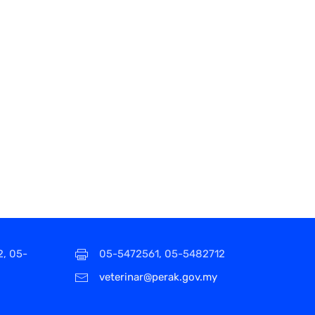
2, 05-
05-5472561, 05-5482712
veterinar@perak.gov.my