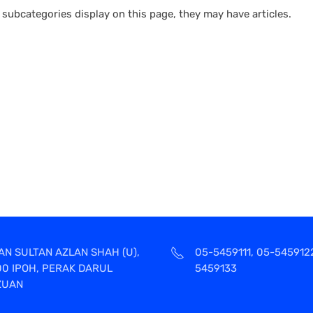
If subcategories display on this page, they may have articles.
AN SULTAN AZLAN SHAH (U),
05-5459111, 05-545912
00 IPOH, PERAK DARUL
5459133
ZUAN