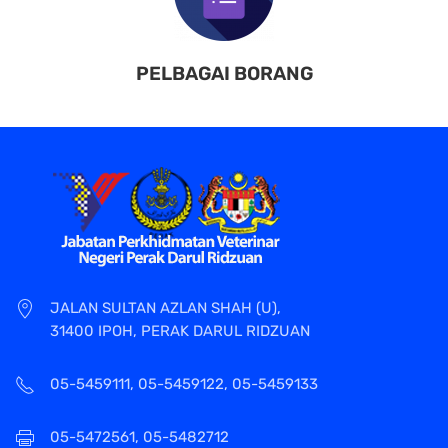
PELBAGAI BORANG
JALAN SULTAN AZLAN SHAH (U),
31400 IPOH, PERAK DARUL RIDZUAN
05-5459111, 05-5459122, 05-5459133
05-5472561, 05-5482712