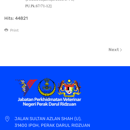
PU.Pk.67/71-12]
Hits: 44821
Print
Next
JALAN SULTAN AZLAN SHAH (U),
31400 IPOH, PERAK DARUL RIDZUAN