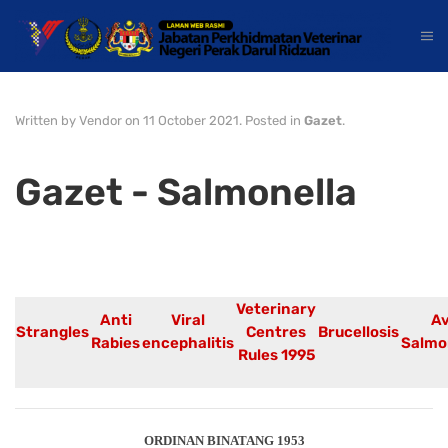
Written by Vendor on
11 October 2021
. Posted in
Gazet
.
Gazet - Salmonella
Veterinary
Anti
Viral
Av
Strangles
Centres
Brucellosis
Rabies
encephalitis
Salmo
Rules 1995
ORDINAN BINATANG 1953