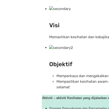
Visi
Memastikan kesihatan dan kebajika
Objektif
Memperkasa dan mengekalkan st
Mempastikan kesihatan awam 
selamat
Aktiviti – aktiviti Kesihatan yang dijalankan 
Program Pemvaksinan dan Persampelan p