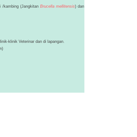
iri /kambing (Jangkitan
Brucella mellitensis
) dan
ik-klinik Veterinar dan di lapangan.
n)
.