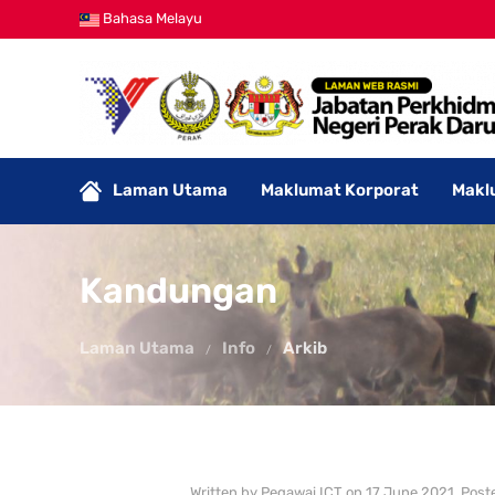
Bahasa Melayu
Laman Utama
Maklumat Korporat
Makl
Kandungan
Laman Utama
Info
Arkib
Written by Pegawai ICT on
17 June 2021
. Post