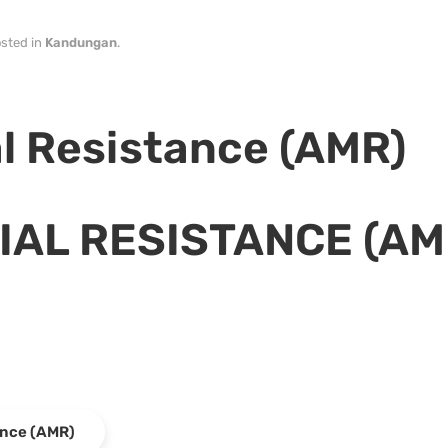
osted in
Kandungan
.
l Resistance (AMR)
IAL RESISTANCE (AM
ance (AMR)