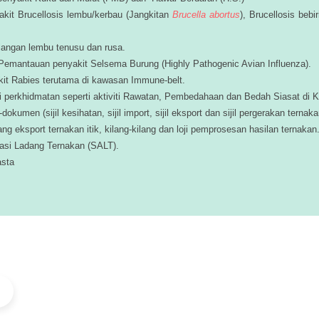
it Brucellosis lembu/kerbau (Jangkitan
Brucella abortus
), Brucellosis beb
alangan lembu tenusu dan rusa.
emantauan penyakit Selsema Burung (Highly Pathogenic Avian Influenza).
t Rabies terutama di kawasan Immune-belt.
 perkhidmatan seperti aktiviti Rawatan, Pembedahaan dan Bedah Siasat di Klin
en (sijil kesihatan, sijil import, sijil eksport dan sijil pergerakan ternaka
 eksport ternakan itik, kilang-kilang dan loji pemprosesan hasilan ternakan
asi Ladang Ternakan (SALT).
asta