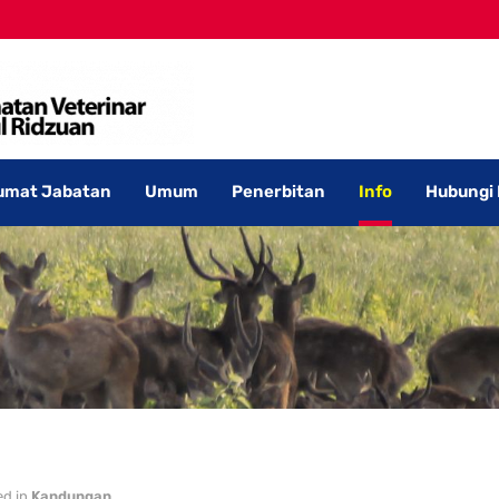
umat Jabatan
Umum
Penerbitan
Info
Hubungi
ed in
Kandungan
.