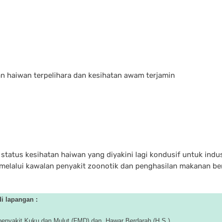
n haiwan terpelihara dan kesihatan awam terjamin
atus kesihatan haiwan yang diyakini lagi kondusif untuk indu
melalui kawalan penyakit zoonotik dan penghasilan makanan b
di lapangan :
enyakit Kuku dan Mulut (FMD) dan Hawar Berdarah (H.S.)