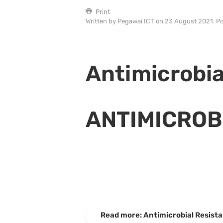
Print
Written by Pegawai ICT on
23 August 2021
. P
Antimicrobia
ANTIMICROB
Read more: Antimicrobial Resist