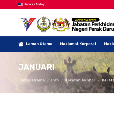
Bahasa Melayu
Laman Utama
Maklumat Korporat
Makl
JANUARI
Laman Utama
Info
Keratan Akhbar
Kerat