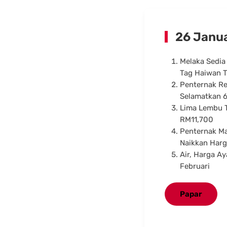
26 Janua
Melaka Sedia
Tag Haiwan 
Penternak Re
Selamatkan 
Lima Lembu T
RM11,700
Penternak M
Naikkan Har
Air, Harga A
Februari
Papar