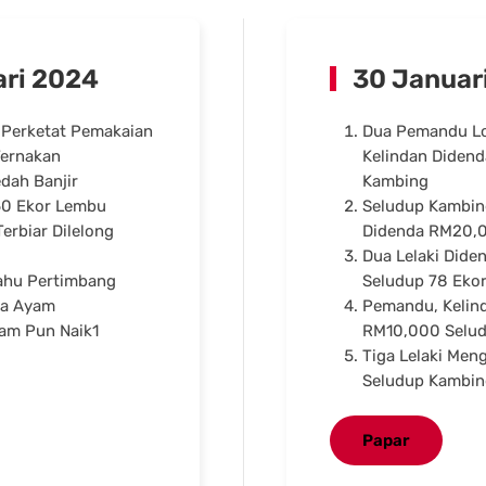
ri 2024
30 Januar
 Perketat Pemakaian
Dua Pemandu Lo
Ternakan
Kelindan Didend
dah Banjir
Kambing
60 Ekor Lembu
Seludup Kambing
erbiar Dilelong
Didenda RM20,
Dua Lelaki Did
ahu Pertimbang
Seludup 78 Eko
ga Ayam
Pemandu, Kelind
yam Pun Naik1
RM10,000 Selu
Tiga Lelaki Men
Seludup Kambin
Papar