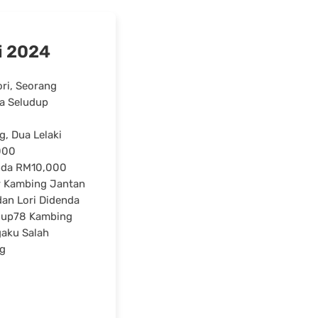
i 2024
ri, Seorang
a Seludup
, Dua Lelaki
000
enda RM10,000
r Kambing Jantan
an Lori Didenda
dup78 Kambing
gaku Salah
g