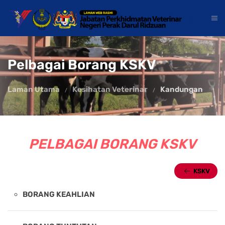
Pelbagai Borang KSKV
Laman Utama
Kesihatan Veterinar
Kandungan
PELBAGAI BORANG KSKV
KSKV
BORANG KEAHLIAN