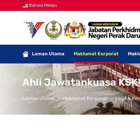
Bahasa Melayu
Laman Utama
Maklumat Korporat
Makl
Ahli Jawatankuasa KSK
Laman Utama
Maklumat Korporat
Logo & Fun