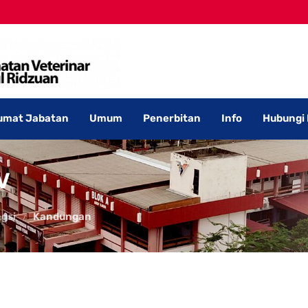
umat Jabatan
Umum
Penerbitan
Info
Hubungi
V
gsi
Kandungan