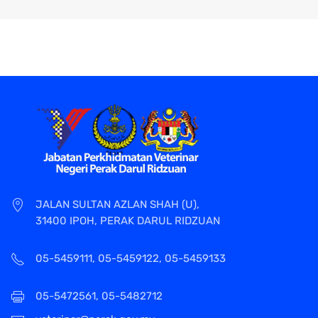
JALAN SULTAN AZLAN SHAH (U),
31400 IPOH, PERAK DARUL RIDZUAN
05-5459111, 05-5459122, 05-5459133
05-5472561, 05-5482712