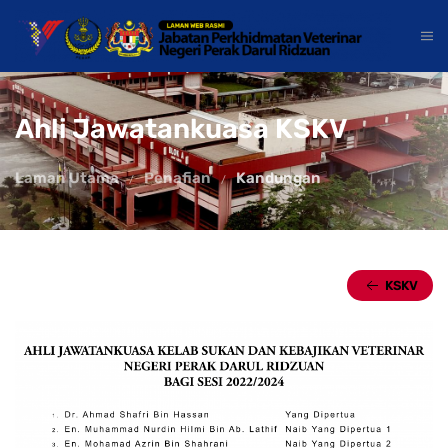
Ahli Jawatankuasa KSKV
Laman Utama
Penafian
Kandungan
KSKV