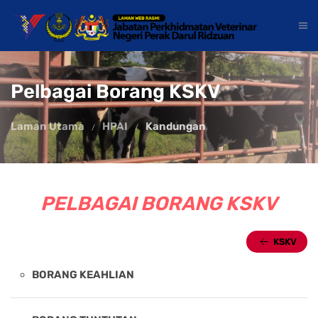
Pelbagai Borang KSKV
Laman Utama
HPAI
Kandungan
PELBAGAI BORANG KSKV
KSKV
BORANG KEAHLIAN