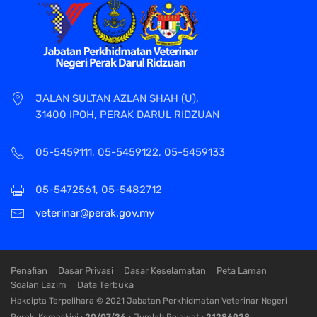
JALAN SULTAN AZLAN SHAH (U),
31400 IPOH, PERAK DARUL RIDZUAN
05-5459111, 05-5459122, 05-5459133
05-5472561, 05-5482712
veterinar@perak.gov.my
Penafian
Dasar Privasi
Dasar Keselamatan
Peta Laman
Soalan Lazim
Data Terbuka
Hakcipta Terpelihara © 2021 Jabatan Perkhidmatan Veterinar Negeri
Perak. Kemaskini :
20/07/26
• Jumlah Pelawat :
21286928