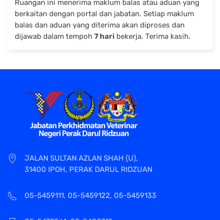
Ruangan ini menerima maklum balas atau aduan yang
berkaitan dengan portal dan jabatan. Setiap maklum
balas dan aduan yang diterima akan diproses dan
dijawab dalam tempoh
7 hari
bekerja. Terima kasih.
JALAN SULTAN AZLAN SHAH (U),
31400 IPOH, PERAK DARUL RIDZUAN
05-5459111, 05-5459122, 05-5459133