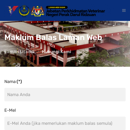
Maklum Balas Laman Web
Laman Utama
Hubungi Kami
Nama
(*)
E-Mel