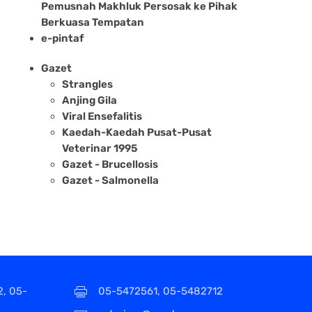
Pemusnah Makhluk Persosak ke Pihak
Berkuasa Tempatan
e-pintaf
Gazet
Strangles
Anjing Gila
Viral Ensefalitis
Kaedah-Kaedah Pusat-Pusat
Veterinar 1995
Gazet - Brucellosis
Gazet - Salmonella
2, 05-
05-5472561, 05-5482712