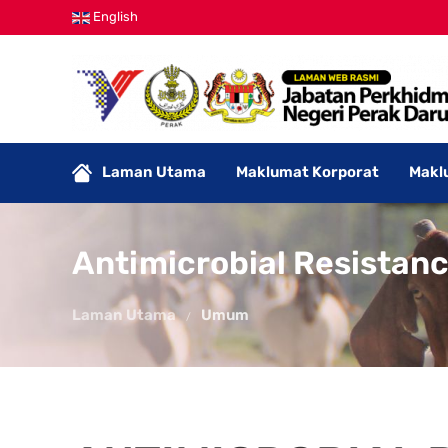
English
Laman Utama
Maklumat Korporat
Makl
Antimicrobial Resistan
Laman Utama
Umum