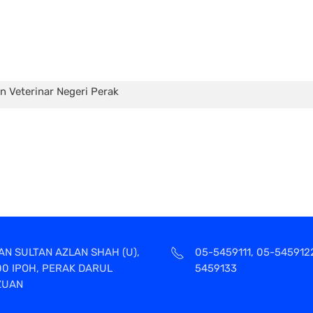
 Veterinar Negeri Perak
AN SULTAN AZLAN SHAH (U),
05-5459111, 05-545912
00 IPOH, PERAK DARUL
5459133
ZUAN