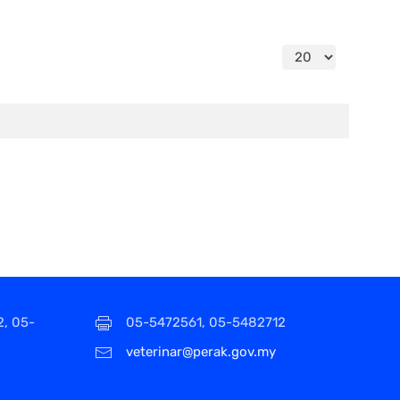
Papar #
2, 05-
05-5472561, 05-5482712
veterinar@perak.gov.my