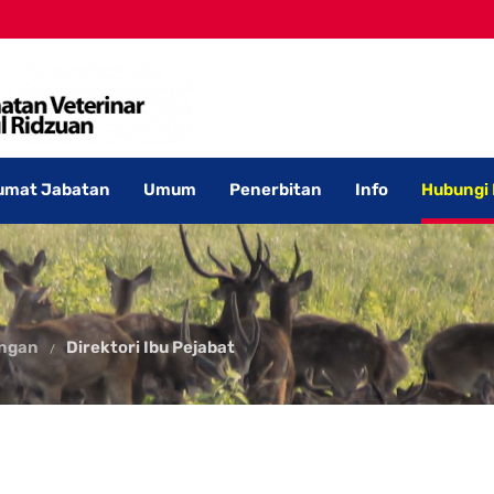
umat Jabatan
Umum
Penerbitan
Info
Hubungi
angan
Direktori Ibu Pejabat