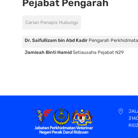
Pejabat Pengarah
Bidang penapis
Tidak diterbitkan
Dr. Saifullizam bin Abd Kadir
Pengarah Perkhidmatan
Jamieah Binti Hamid
Setiausaha Pejabat N29
JAL
314
RID