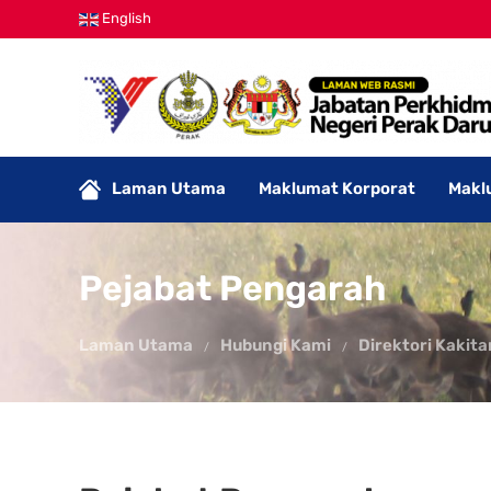
English
Laman Utama
Maklumat Korporat
Makl
Pejabat Pengarah
Laman Utama
Hubungi Kami
Direktori Kakit