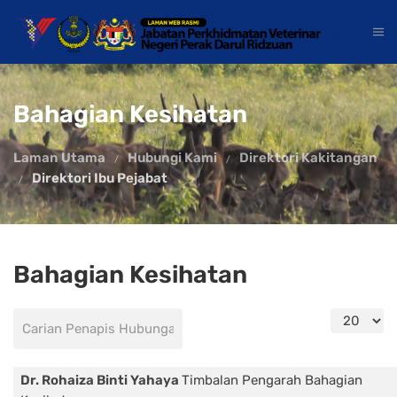
Bahagian Kesihatan
Laman Utama
Hubungi Kami
Direktori Kakitangan
Direktori Ibu Pejabat
Bahagian Kesihatan
Papar #
Bidang penapis
Tidak diterbitkan
Dr. Rohaiza Binti Yahaya
Timbalan Pengarah Bahagian