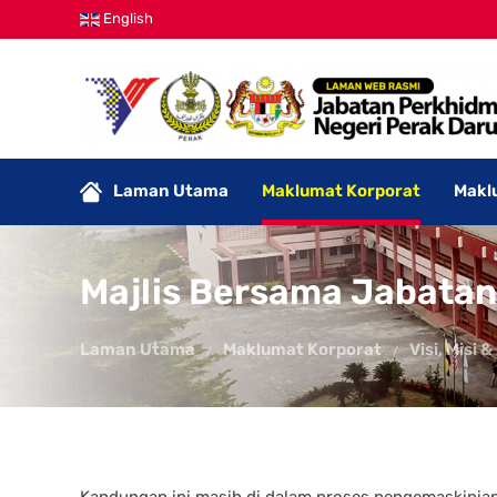
English
Laman Utama
Maklumat Korporat
Makl
Majlis Bersama Jabatan
Laman Utama
Maklumat Korporat
Visi, Misi &
Kandungan ini masih di dalam proses pengemaskinian