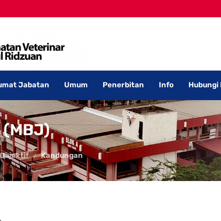
umat Jabatan
Umum
Penerbitan
Info
Hubungi
 (MBJ)
 Objektif
Kandungan
.