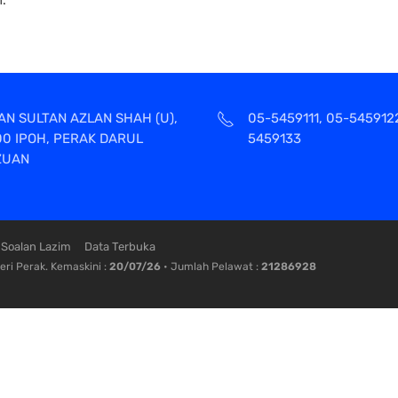
AN SULTAN AZLAN SHAH (U),
05-5459111, 05-545912
00 IPOH, PERAK DARUL
5459133
ZUAN
Soalan Lazim
Data Terbuka
ri Perak. Kemaskini :
20/07/26
• Jumlah Pelawat :
21286928