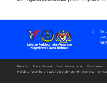
JAL
314
RID
Penafian
Dasar Privasi
Dasar Keselamatan
Peta Laman
Hakcipta Terpelihara © 2021 Jabatan Perkhidmatan Veterinar Nege