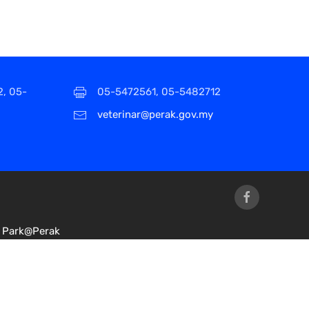
2, 05-
05-5472561, 05-5482712
veterinar@perak.gov.my
Park@Perak