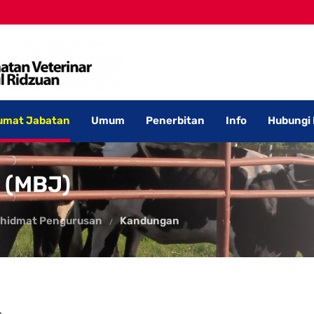
umat Jabatan
Umum
Penerbitan
Info
Hubungi
 (MBJ)
Khidmat Pengurusan
Kandungan
.