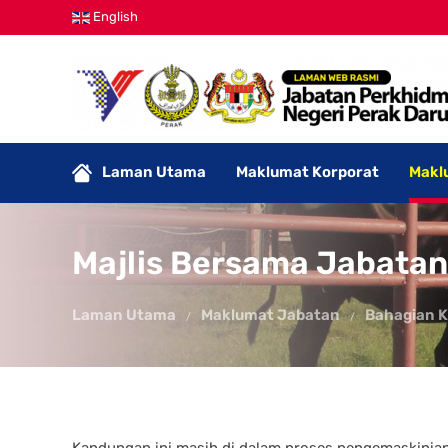
English
Laman Utama
Maklumat Korporat
Makl
Majlis Bersama Jabatan
Laman Utama
Maklumat Jabatan
Bahagian 
Kandungan ini masih di dalam proses pengemaskinian