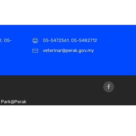
2, 05-
05-5472561, 05-5482712
veterinar@perak.gov.my
Park@Perak