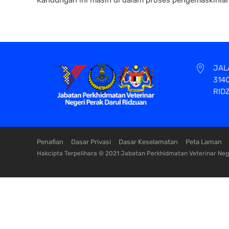
JAL
314
RID
Penafian
Dasar Privasi
Dasar Keselamatan
Peta Laman
Hakcipta Terpelihara © 2021 Jabatan Perkhidmatan Veterinar Nege