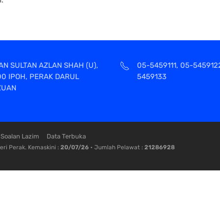
AN SULTAN AZLAN SHAH (U),
05-5459111, 05-545912
00 IPOH, PERAK DARUL
5459133
ZUAN
Soalan Lazim
Data Terbuka
ri Perak. Kemaskini :
20/07/26
• Jumlah Pelawat :
21286928