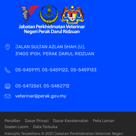
JALAN SULTAN AZLAN SHAH (U),
31400 IPOH, PERAK DARUL RIDZUAN
05-5459111, 05-5459122, 05-5459133
05-5472561, 05-5482712
veterinar@perak.gov.my
Penafian
Dasar Privasi
Dasar Keselamatan
Peta Laman
Soalan Lazim
Data Terbuka
Hakcipta Terpelihara © 2021 Jabatan Perkhidmatan Veterinar Negeri