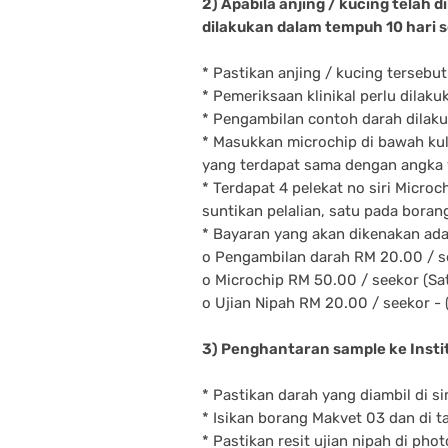
2) Apabila anjing / kucing telah d
dilakukan dalam tempuh 10 hari s
* Pastikan anjing / kucing tersebu
* Pemeriksaan klinikal perlu dilaku
* Pengambilan contoh darah dilakuk
* Masukkan microchip di bawah kuli
yang terdapat sama dengan angka y
* Terdapat 4 pelekat no siri Micro
suntikan pelalian, satu pada bora
* Bayaran yang akan dikenakan adal
o Pengambilan darah RM 20.00 / s
o Microchip RM 50.00 / seekor (Sat
o Ujian Nipah RM 20.00 / seekor - (
3) Penghantaran sample ke Instit
* Pastikan darah yang diambil di si
* Isikan borang Makvet 03 dan di 
* Pastikan resit ujian nipah di ph