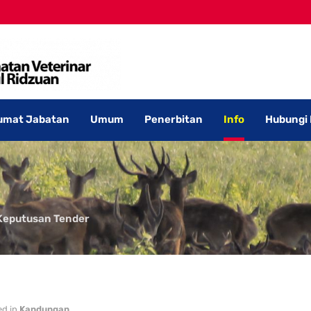
umat Jabatan
Umum
Penerbitan
Info
Hubungi
Keputusan Tender
ed in
Kandungan
.