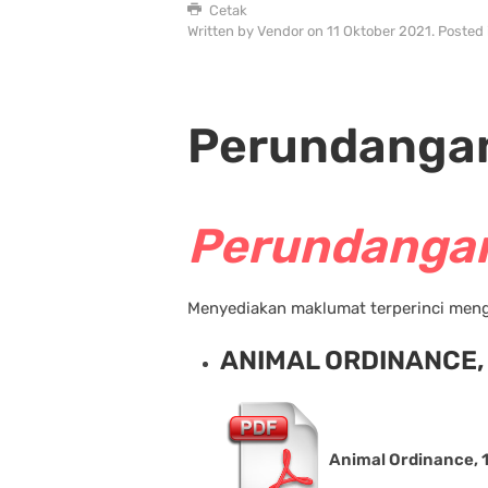
Cetak
Written by Vendor on
11 Oktober 2021
. Posted
Perundangan
Perundangan
Menyediakan maklumat terperinci meng
ANIMAL ORDINANCE,
Animal Ordinance, 