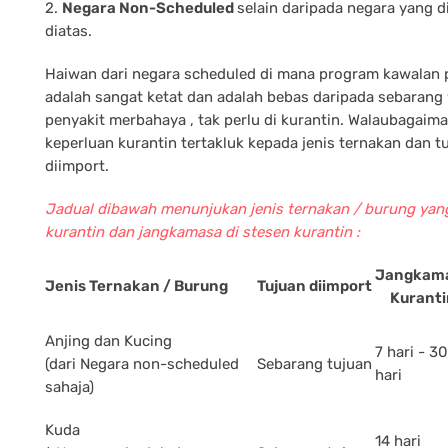
2.
Negara Non-Scheduled
selain daripada negara yang d
diatas.
Haiwan dari negara scheduled di mana program kawalan 
adalah sangat ketat dan adalah bebas daripada sebarang
penyakit merbahaya , tak perlu di kurantin. Walaubagai
keperluan kurantin tertakluk kepada jenis ternakan dan tu
diimport.
Jadual dibawah menunjukan jenis ternakan / burung yan
kurantin dan jangkamasa di stesen kurantin :
Jangkam
Jenis Ternakan / Burung
Tujuan diimport
Kuranti
Anjing dan Kucing
7 hari - 30
(dari Negara non-scheduled
Sebarang tujuan
hari
sahaja)
Kuda
14 hari