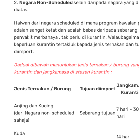
2.
Negara Non-Scheduled
selain daripada negara yang d
diatas.
Haiwan dari negara scheduled di mana program kawalan 
adalah sangat ketat dan adalah bebas daripada sebarang
penyakit merbahaya , tak perlu di kurantin. Walaubagai
keperluan kurantin tertakluk kepada jenis ternakan dan tu
diimport.
Jadual dibawah menunjukan jenis ternakan / burung yan
kurantin dan jangkamasa di stesen kurantin :
Jangkam
Jenis Ternakan / Burung
Tujuan diimport
Kuranti
Anjing dan Kucing
7 hari - 30
(dari Negara non-scheduled
Sebarang tujuan
hari
sahaja)
Kuda
14 hari