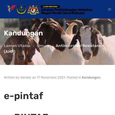
Kandungan
Laman Utama
Umum
Antimicrobial Resistance
(AMR)
Written by Vendor on
17 November 2021
. Posted in
Kandungan
.
e-pintaf