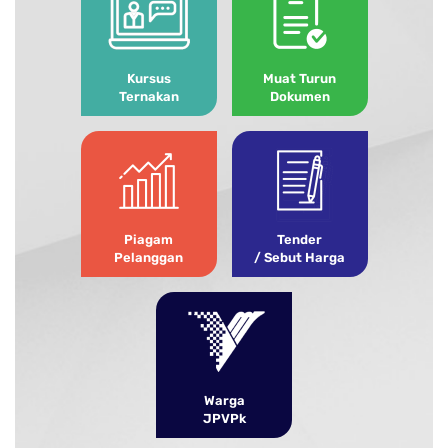
Kursus
Muat Turun
Ternakan
Dokumen
Piagam
Tender
Pelanggan
/ Sebut Harga
Warga
JPVPk