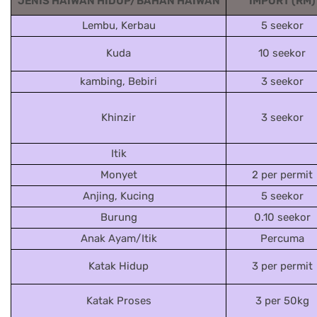
JENIS HAIWAN HIDUP/BAHAN HAIWAN
IMPORT (RM)
Lembu, Kerbau
5 seekor
Kuda
10 seekor
kambing, Bebiri
3 seekor
Khinzir
3 seekor
Itik
Monyet
2 per permit
Anjing, Kucing
5 seekor
Burung
0.10 seekor
Anak Ayam/Itik
Percuma
Katak Hidup
3 per permit
Katak Proses
3 per 50kg