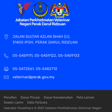
JALAN SULTAN AZLAN SHAH (U),
31400 IPOH, PERAK DARUL RIDZUAN
05-5459111, 05-5459122, 05-5459133
05-5472561, 05-5482712
veterinar@perak.gov.my
Penafian
Dasar Privasi
Dasar Keselamatan
Peta Laman
Soalan Lazim
Data Terbuka
Hakcipta Terpelihara © 2021 Jabatan Perkhidmatan Veterinar Negeri