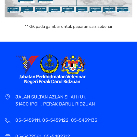
**Klik pada gambar untuk paparan saiz sebenar
JALAN SULTAN AZLAN SHAH (U),
31400 IPOH, PERAK DARUL RIDZUAN
05-5459111, 05-5459122, 05-5459133
05-5472561, 05-5482712