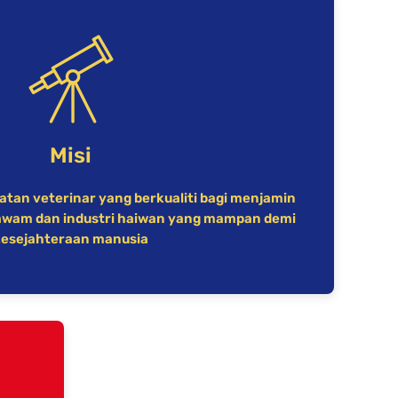
Misi
tan veterinar yang berkualiti bagi menjamin
awam dan industri haiwan yang mampan demi
kesejahteraan manusia