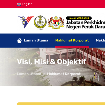
English
Laman Utama
Maklumat Korporat
Makl
Visi, Misi & Objektif
Laman Utama
Maklumat Korporat