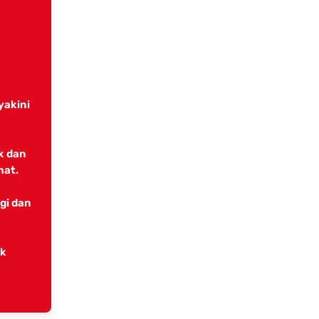
yakini
k dan
mat.
gi dan
ek