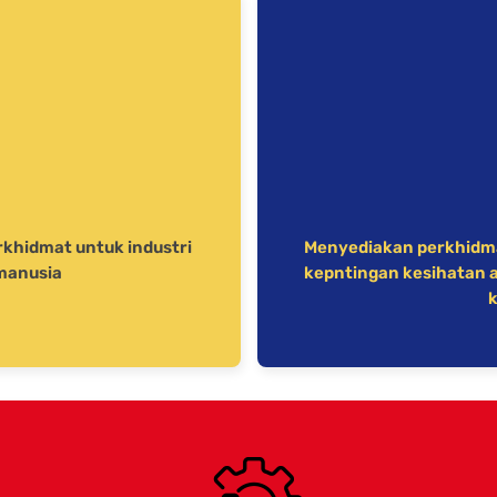
khidmat untuk industri
Menyediakan perkhidma
manusia
kepntingan kesihatan 