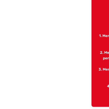
1. Me
2. M
pen
3. Me
4