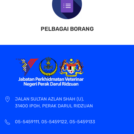
PELBAGAI BORANG
JALAN SULTAN AZLAN SHAH (U),
31400 IPOH, PERAK DARUL RIDZUAN
05-5459111, 05-5459122, 05-5459133