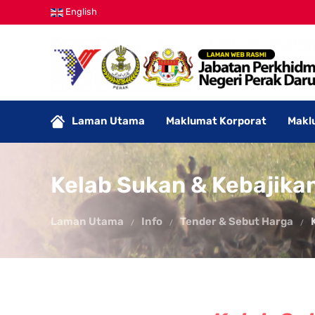
English
Laman Utama
Maklumat Korporat
Makl
Kelab Sukan & Kebajikan
Laman Utama
Info
Tender & Sebut Harga