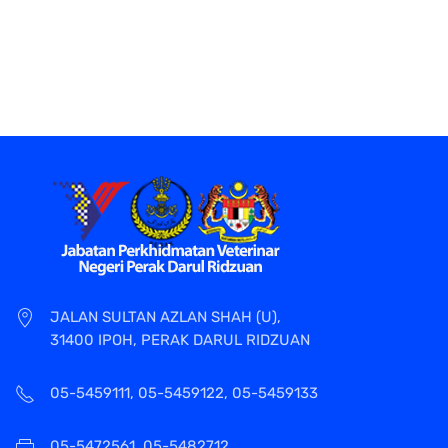
JALAN SULTAN AZLAN SHAH (U),
31400 IPOH, PERAK DARUL RIDZUAN
05-5459111, 05-5459122, 05-5459133
05-5472561, 05-5482712