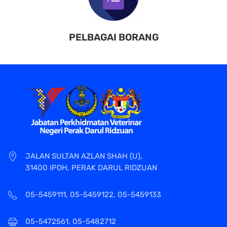
PELBAGAI BORANG
JALAN SULTAN AZLAN SHAH (U),
31400 IPOH, PERAK DARUL RIDZUAN
05-5459111, 05-5459122, 05-5459133
05-5472561, 05-5482712