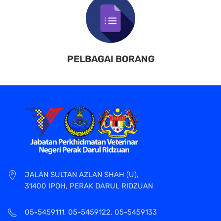
PELBAGAI BORANG
JALAN SULTAN AZLAN SHAH (U),
31400 IPOH, PERAK DARUL RIDZUAN
05-5459111, 05-5459122, 05-5459133